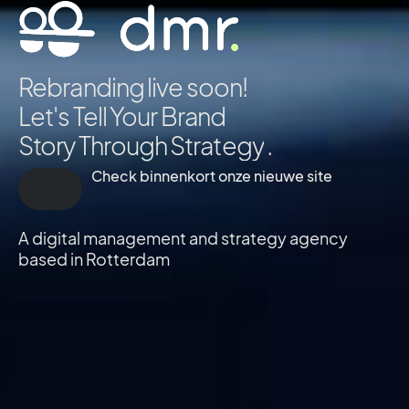
Rebranding live soon!
Let's Tell Your Brand
Story Through
S
t
r
a
t
e
g
y
.
Check binnenkort onze nieuwe site
A digital management and strategy agency
based in Rotterdam