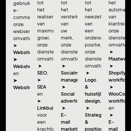
tot
tot
tot
het
gebruiksvriendelijke
het
het
het
automatis
e-
realiseren
versterken
neerzetten
van
commerce:
van
van
van
klantreize
onze
maximale
uw
een
onze
webservices
groei,
merk,
onderscheidende
diensten
omvatten
onze
onze
positie,
omvatten
➤
diensten
diensten
onze
➤
Websitebouw,
omvatten
omvatten
diensten
Maatwerk
➤
➤
➤
omvatten
➤
Webshopdesign
SEO
,
Socialmedia
➤
Shopify
en
➤
management
Logo
,
workflow
➤
SEA
➤
&
➤
Websitebeheer.
en
Social
huisstijl
WooCom
➤
advertising
design
,
,
workflow
Linkbuilding
➤
➤
en
voor
E-
Strategie
➤
een
mail
&
E-
krachtigere
marketing
positionering
mail
,