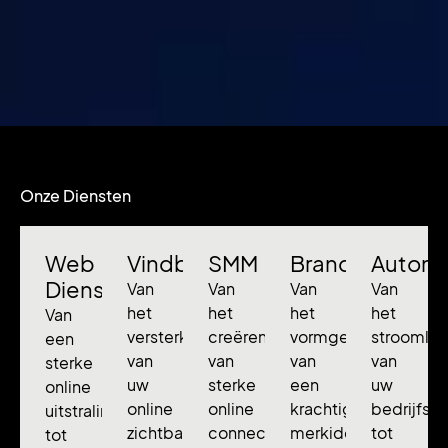
Onze Diensten
Web
Vindbaarheid
SMM
Branding
Automa
Diensten
Van
Van
Van
Van
het
het
het
het
Van
versterken
creëren
vormgeven
stroomlij
een
van
van
van
van
sterke
uw
sterke
een
uw
online
online
online
krachtige
bedrijfsp
uitstraling
zichtbaarheid
connecties
merkidentiteit
tot
tot