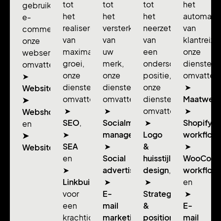
tot
tot
tot
het
gebruiksvriendelijke
het
het
het
automatis
e-
realiseren
versterken
neerzetten
van
commerce:
van
van
van
klantreize
onze
maximale
uw
een
onze
webservices
groei,
merk,
onderscheidende
diensten
omvatten
onze
onze
positie,
omvatten
➤
diensten
diensten
onze
➤
Websitebouw,
omvatten
omvatten
diensten
Maatwerk
➤
➤
➤
omvatten
➤
Webshopdesign
SEO
,
Socialmedia
➤
Shopify
en
➤
management
Logo
,
workflow
➤
SEA
➤
&
➤
Websitebeheer.
en
Social
huisstijl
WooCom
➤
advertising
design
,
,
workflow
Linkbuilding
➤
➤
en
voor
E-
Strategie
➤
een
mail
&
E-
krachtigere
marketing
positionering
mail
,