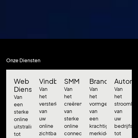
Onze Diensten
Web
Vindbaarheid
SMM
Branding
Automa
Diensten
Van
Van
Van
Van
het
het
het
het
Van
versterken
creëren
vormgeven
stroomlij
een
van
van
van
van
sterke
uw
sterke
een
uw
online
online
online
krachtige
bedrijfsp
uitstraling
zichtbaarheid
connecties
merkidentiteit
tot
tot