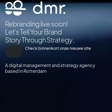
Rebranding live soon!
Let's Tell Your Brand
Story Through
S
t
r
a
t
e
g
y
.
Check binnenkort onze nieuwe site
A digital management and strategy agency
based in Rotterdam