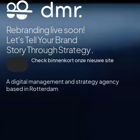
Rebranding live soon!
Let's Tell Your Brand
Story Through
S
t
r
a
t
e
g
y
.
Check binnenkort onze nieuwe site
A digital management and strategy agency
based in Rotterdam