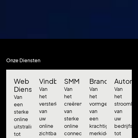
Onze Diensten
Web
Vindbaarheid
SMM
Branding
Automa
Diensten
Van
Van
Van
Van
het
het
het
het
Van
versterken
creëren
vormgeven
stroomlij
een
van
van
van
van
sterke
uw
sterke
een
uw
online
online
online
krachtige
bedrijfsp
uitstraling
zichtbaarheid
connecties
merkidentiteit
tot
tot