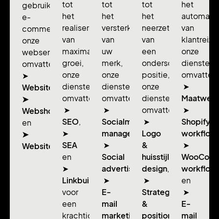
tot
tot
tot
het
gebruiksvriendelijke
het
het
het
automatis
e-
realiseren
versterken
neerzetten
van
commerce:
van
van
van
klantreize
onze
maximale
uw
een
onze
webservices
groei,
merk,
onderscheidende
diensten
omvatten
onze
onze
positie,
omvatten
➤
diensten
diensten
onze
➤
Websitebouw,
omvatten
omvatten
diensten
Maatwerk
➤
➤
➤
omvatten
➤
Webshopdesign
SEO
,
Socialmedia
➤
Shopify
en
➤
management
Logo
,
workflow
➤
SEA
➤
&
➤
Websitebeheer.
en
Social
huisstijl
WooCom
➤
advertising
design
,
,
workflow
Linkbuilding
➤
➤
en
voor
E-
Strategie
➤
een
mail
&
E-
krachtigere
marketing
positionering
mail
,