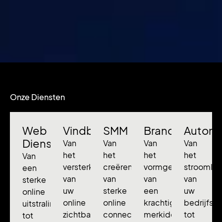
Onze Diensten
Web
Vindbaarheid
SMM
Branding
Automa
Diensten
Van
Van
Van
Van
het
het
het
het
Van
versterken
creëren
vormgeven
stroomlij
een
van
van
van
van
sterke
uw
sterke
een
uw
online
online
online
krachtige
bedrijfsp
uitstraling
zichtbaarheid
connecties
merkidentiteit
tot
tot