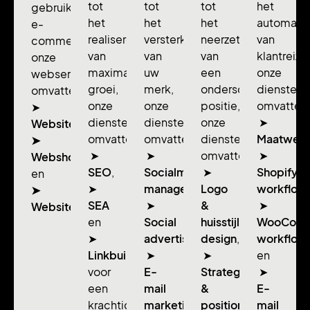
tot
tot
tot
het
gebruiksvriendelijke
het
het
het
automatis
e-
realiseren
versterken
neerzetten
van
commerce:
van
van
van
klantreize
onze
maximale
uw
een
onze
webservices
groei,
merk,
onderscheidende
diensten
omvatten
onze
onze
positie,
omvatten
➤
diensten
diensten
onze
➤
Websitebouw,
omvatten
omvatten
diensten
Maatwerk
➤
➤
➤
omvatten
➤
Webshopdesign
SEO
,
Socialmedia
➤
Shopify
en
➤
management
Logo
,
workflow
➤
SEA
➤
&
➤
Websitebeheer.
en
Social
huisstijl
WooCom
➤
advertising
design
,
,
workflow
Linkbuilding
➤
➤
en
voor
E-
Strategie
➤
een
mail
&
E-
krachtigere
marketing
positionering
mail
,