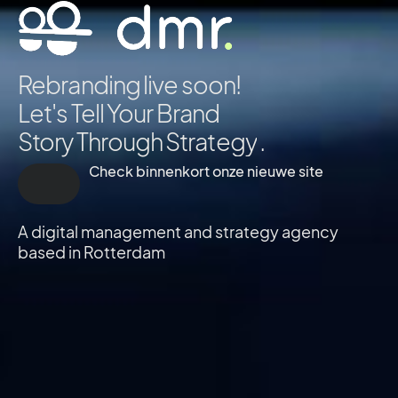
Rebranding live soon!
Let's Tell Your Brand
Story Through
S
t
r
a
t
e
g
y
.
Check binnenkort onze nieuwe site
A digital management and strategy agency
based in Rotterdam