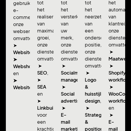
tot
tot
tot
het
gebruiksvriendelijke
het
het
het
automatis
e-
realiseren
versterken
neerzetten
van
commerce:
van
van
van
klantreize
onze
maximale
uw
een
onze
webservices
groei,
merk,
onderscheidende
diensten
omvatten
onze
onze
positie,
omvatten
➤
diensten
diensten
onze
➤
Websitebouw,
omvatten
omvatten
diensten
Maatwerk
➤
➤
➤
omvatten
➤
Webshopdesign
SEO
,
Socialmedia
➤
Shopify
en
➤
management
Logo
,
workflow
➤
SEA
➤
&
➤
Websitebeheer.
en
Social
huisstijl
WooCom
➤
advertising
design
,
,
workflow
Linkbuilding
➤
➤
en
voor
E-
Strategie
➤
een
mail
&
E-
krachtigere
marketing
positionering
mail
,