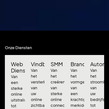
Onze Diensten
Web
Vindbaarheid
SMM
Branding
Automa
Diensten
Van
Van
Van
Van
het
het
het
het
Van
versterken
creëren
vormgeven
stroomlij
een
van
van
van
van
sterke
uw
sterke
een
uw
online
online
online
krachtige
bedrijfsp
uitstraling
zichtbaarheid
connecties
merkidentiteit
tot
tot