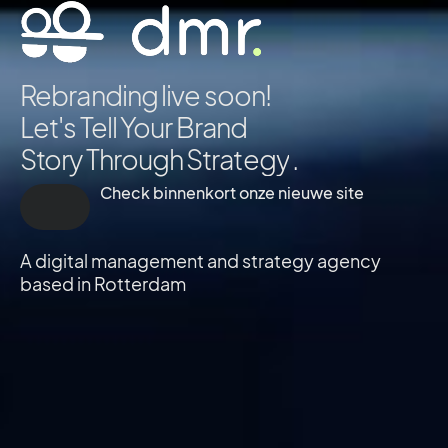
Rebranding live soon!
Let's Tell Your Brand
Story Through
t
r
a
t
e
g
y
.
S
E
Check binnenkort onze nieuwe site
A digital management and strategy agency
based in Rotterdam