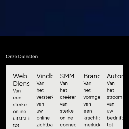
Onze Diensten
Web
Vindbaarheid
SMM
Branding
Automa
Diensten
Van
Van
Van
Van
het
het
het
het
Van
versterken
creëren
vormgeven
stroomlij
een
van
van
van
van
sterke
uw
sterke
een
uw
online
online
online
krachtige
bedrijfsp
uitstraling
zichtbaarheid
connecties
merkidentiteit
tot
tot