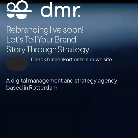
Rebranding live soon!
Let's Tell Your Brand
Story Through
S
t
r
a
t
e
g
y
.
Check binnenkort onze nieuwe site
A digital management and strategy agency
based in Rotterdam