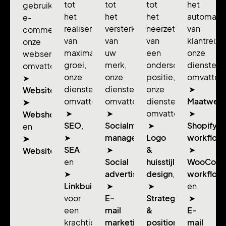
tot
tot
tot
het
gebruiksvriendelijke
het
het
het
automatis
e-
realiseren
versterken
neerzetten
van
commerce:
van
van
van
klantreize
onze
maximale
uw
een
onze
webservices
groei,
merk,
onderscheidende
diensten
omvatten
onze
onze
positie,
omvatten
➤
diensten
diensten
onze
➤
Websitebouw,
omvatten
omvatten
diensten
Maatwerk
➤
➤
➤
omvatten
➤
Webshopdesign
SEO
,
Socialmedia
➤
Shopify
en
➤
management
Logo
,
workflow
➤
SEA
➤
&
➤
Websitebeheer.
en
Social
huisstijl
WooCom
➤
advertising
design
,
,
workflow
Linkbuilding
➤
➤
en
voor
E-
Strategie
➤
een
mail
&
E-
krachtigere
marketing
positionering
mail
,